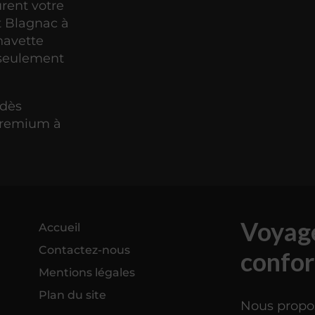
urent votre
t Blagnac à
 navette
 seulement
 dès
 premium à
Voyage
Accueil
Contactez-nous
confor
Mentions légales
Plan du site
Nous propos