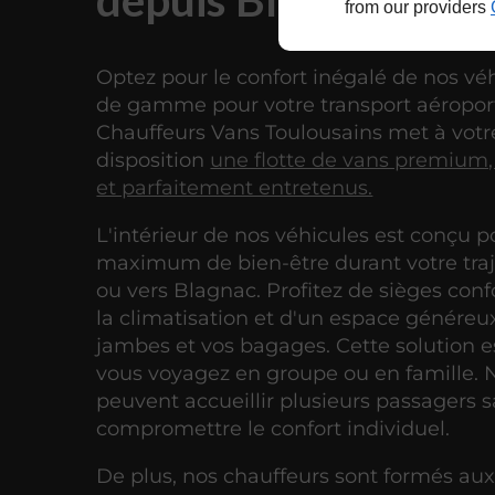
from our providers
Optez pour le confort inégalé de nos vé
de gamme pour votre transport aéropor
Chauffeurs Vans Toulousains met à votr
disposition
une flotte de vans premium,
et parfaitement entretenus.
L'intérieur de nos véhicules est conçu po
maximum de bien-être durant votre traj
ou vers Blagnac. Profitez de sièges conf
la climatisation et d'un espace généreu
jambes et vos bagages. Cette solution es
vous voyagez en groupe ou en famille. 
peuvent accueillir plusieurs passagers 
compromettre le confort individuel.
De plus, nos chauffeurs sont formés aux