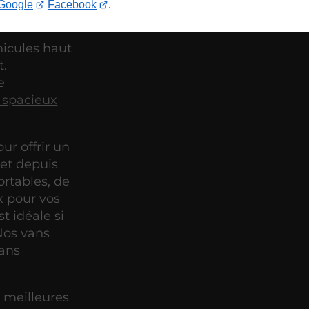
Google
Facebook
.
hicules haut
t.
e
 spacieux
ur offrir un
et depuis
ortables, de
x pour vos
t idéale si
Nos vans
sans
 meilleures