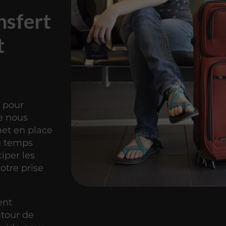
nsfert
t
e pour
 nous
met en place
en temps
iper les
otre prise
ent
utour de