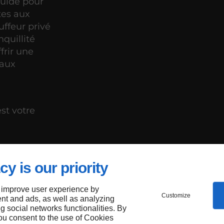
fluide pour
tes aux
uffeur privé
nquillité
frir une
 aux
est votre
cy is our priority
our
 improve user experience by
oport
Customize
nt and ads, as well as analyzing
ng social networks functionalities. By
you consent to the use of Cookies